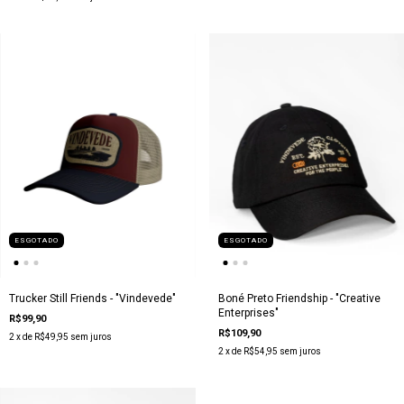
ESGOTADO
ESGOTADO
Trucker Still Friends - "Vindevede"
Boné Preto Friendship - "Creative
Enterprises"
R$99,90
R$109,90
2
x de
R$49,95
sem juros
2
x de
R$54,95
sem juros