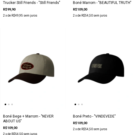
Trucker Still Friends - "Still Friends"
Boné Marrom - "BEAUTIFUL TRUTH"
R$99,90
R$109,00
2
x de
R$49,95
sem juros
2
x de
R$54,50
sem juros
Boné Bege + Marrom - "NEVER
Boné Preto - "VINDEVEDE"
ABOUT US"
R$109,00
R$109,00
2
x de
R$54,50
sem juros
2
x de
R$54,50
sem juros