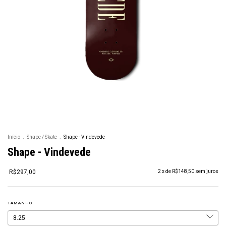
Início
.
Shape / Skate
.
Shape - Vindevede
Shape - Vindevede
R$297,00
2
x de
R$148,50
sem juros
TAMANHO