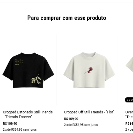
Para comprar com esse produto
ESG
Cropped Estonado Still Friends
Cropped Off Still Friends - "Flor"
Overs
- "Friends Forever"
"The
R$109,90
R$109,90
R$14
2
x de
R$54,95
sem juros
2
x de
R$54,95
sem juros
2
x d