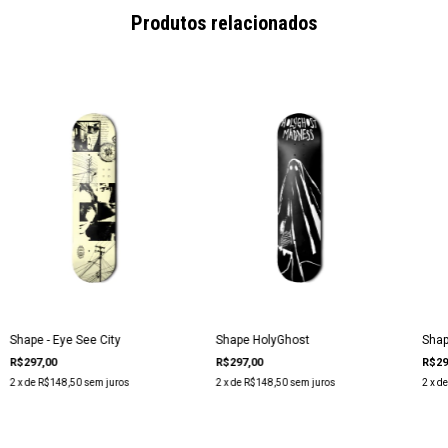
Produtos relacionados
Shape - Eye See City
Shape HolyGhost
Shap
R$297,00
R$297,00
R$29
2
x de
R$148,50
sem juros
2
x de
R$148,50
sem juros
2
x d