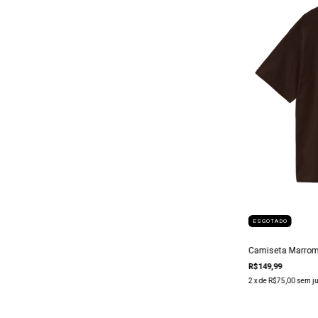
ESGOTADO
Camiseta Marrom 
R$149,99
2
x de
R$75,00
sem j