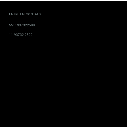
ENTRE EM CONTATO
5511937322500
11 93732-2500