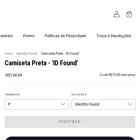
0
astreio
Promo
Políticas de Privacidade
Troca e Devoluções
Início
.
Identity Found
.
Camiseta Preta - 'ID Found'
Camiseta Preta - 'ID Found'
R$149,99
2
x de
R$75,00
sem juros
TAMANHO
COLEÇÕES