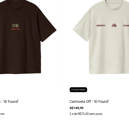
ESGOTADO
- 'ID Found'
Camiseta Off - 'ID Found'
R$149,99
uros
2
x de
R$75,00
sem juros